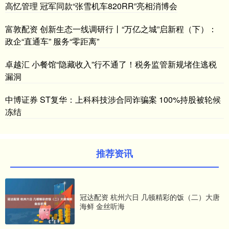
高忆管理 冠军同款“张雪机车820RR”亮相消博会
富敦配资 创新生态一线调研行丨“万亿之城”启新程（下）：
政企“直通车” 服务“零距离”
卓越汇 小餐馆“隐藏收入”行不通了！税务监管新规堵住逃税
漏洞
中博证券 ST复华：上科科技涉合同诈骗案 100%持股被轮候
冻结
推荐资讯
冠达配资 杭州六日 几顿精彩的饭（二）大唐
海鲜 金丝听海