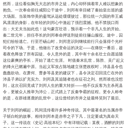
然而，这位看似胸无大志的市井之徒，内心却怀揣着常人难以想象的
抱负。一次奉命前往咸阳公干途中，刘邦有幸目睹了秦始皇出巡的盛
大场面。当装饰华美的銮驾从远处缓缓驶过，那位统一六国的帝王威
风凛凛的身影，在年轻的刘邦心中激起了强烈震撼。他不禁脱口而
出：大丈夫当如此也！这句豪言壮语，预示着一个非凡人生的开始。
秦二世元年，担任亭长的刘邦奉命押送刑徒前往骊山服役。途中，囚
犯们纷纷逃亡。行至芒砀山时，刘邦意识到继续前行只会落得个光杆
司令的下场。于是，他做出了改变命运的决定——在痛饮一番后，趁
着夜色释放了所有囚徒。令人意外的是，其中有十余名壮士自愿追随
这位豪爽的亭长，开始了逃亡生涯。 时值秦末乱世，陈胜、吴广起义
的烽火已燃遍中原。当起义军攻占陈地建立张楚政权时，沛县县令也
蠢蠢欲动。在萧何、曹参等县吏的建议下，县令决定召回流亡在外的
沛县子弟以扩充实力。刘邦及其追随者也在征召之列。然而谁也没想
到，这次召回竟成了刘邦人生的重大转折——他不仅反客为主杀死县
令，更被众人推举为沛公，正式踏上了反秦争霸的征程。更令人称奇
的是，在群雄逐鹿的乱世中，这位曾经的市井之徒最终笑到了最后。
关于刘邦的崛起，民间流传着许多神奇传说。其中最著名的当属赤帝
子斩白蛇的故事。相传刘邦本是赤帝之子下凡，注定要成为真命天
子。这一传说在《史记·高祖本纪》中有详细记载：某夜，酒醉的刘邦