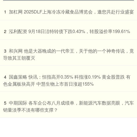
​加杠网 2025DLF上海冷冻冷藏食品博览会，邀您共赴行业盛宴
1
​泓利配资 9月18日洁特转债下跌0.43%，转股溢价率199.61%
2
​和兴网 他是大器晚成的一代帝王，关于他的一个神奇传说，竟
3
导致其王朝覆灭
​国鑫策略 快讯：恒指高开0.35% 科指涨0.19% 黄金股普跌 有
4
色金属板块高开 中慧生物上市首日涨超155%
​中期国际 各车企公布八月成绩单，新能源汽车数据亮眼，汽车
5
销量淡季不淡有哪些支撑？