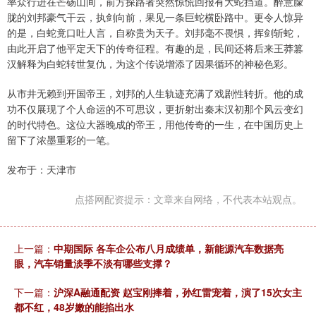
率众行进在芒砀山间，前方探路者突然惊慌回报有大蛇挡道。醉意朦
胧的刘邦豪气干云，执剑向前，果见一条巨蛇横卧路中。更令人惊异
的是，白蛇竟口吐人言，自称贵为天子。刘邦毫不畏惧，挥剑斩蛇，
由此开启了他平定天下的传奇征程。有趣的是，民间还将后来王莽篡
汉解释为白蛇转世复仇，为这个传说增添了因果循环的神秘色彩。
从市井无赖到开国帝王，刘邦的人生轨迹充满了戏剧性转折。他的成
功不仅展现了个人命运的不可思议，更折射出秦末汉初那个风云变幻
的时代特色。这位大器晚成的帝王，用他传奇的一生，在中国历史上
留下了浓墨重彩的一笔。
发布于：天津市
点搭网配资提示：文章来自网络，不代表本站观点。
上一篇：
中期国际 各车企公布八月成绩单，新能源汽车数据亮
眼，汽车销量淡季不淡有哪些支撑？
下一篇：
沪深A融通配资 赵宝刚捧着，孙红雷宠着，演了15次女主
都不红，48岁嫩的能掐出水