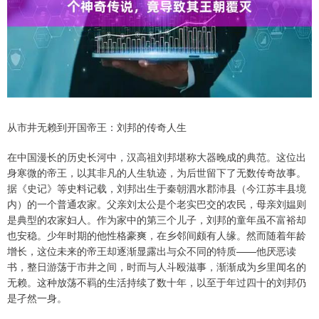
从市井无赖到开国帝王：刘邦的传奇人生
在中国漫长的历史长河中，汉高祖刘邦堪称大器晚成的典范。这位出
身寒微的帝王，以其非凡的人生轨迹，为后世留下了无数传奇故事。
据《史记》等史料记载，刘邦出生于秦朝泗水郡沛县（今江苏丰县境
内）的一个普通农家。父亲刘太公是个老实巴交的农民，母亲刘媪则
是典型的农家妇人。作为家中的第三个儿子，刘邦的童年虽不富裕却
也安稳。少年时期的他性格豪爽，在乡邻间颇有人缘。然而随着年龄
增长，这位未来的帝王却逐渐显露出与众不同的特质——他厌恶读
书，整日游荡于市井之间，时而与人斗殴滋事，渐渐成为乡里闻名的
无赖。这种放荡不羁的生活持续了数十年，以至于年过四十的刘邦仍
是孑然一身。